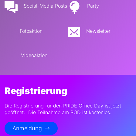
Social-Media Posts
Party
Fotoaktion
Newsletter
Videoaktion
Registrierung
Die Registrierung für den PRIDE Office Day ist jetzt 
geöffnet.  Die Teilnahme am POD ist kostenlos.
Anmeldung