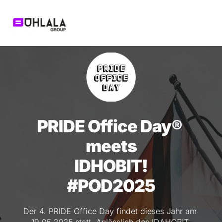
Zum
Inhalt
springen
PRIDE Office Day® 
meets
IDHOBIT!
#POD2025
Der 4. PRIDE Office Day findet dieses Jahr am 