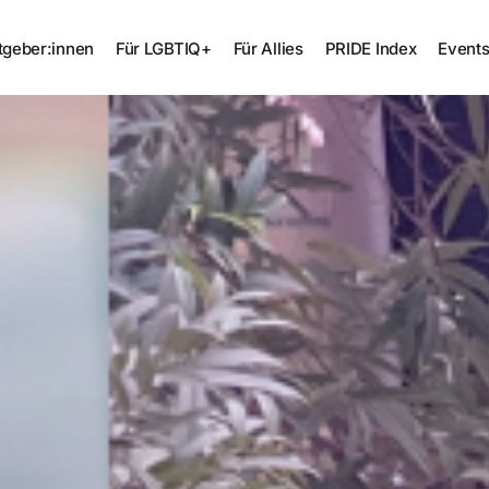
tgeber:innen
Für LGBTIQ+
Für Allies
PRIDE Index
Event