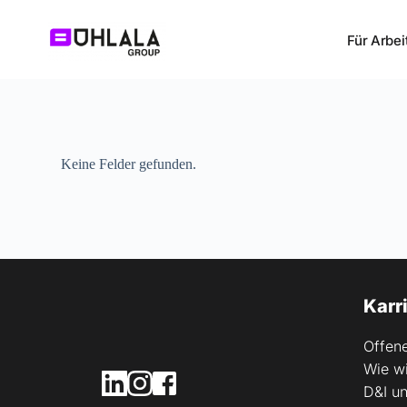
Zum
Inhalt
Für Arbei
springen
Keine Felder gefunden.
Karr
Offene
Wie wi
D&I un