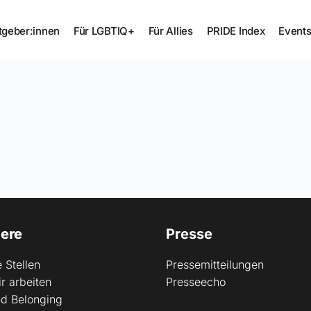
tgeber:innen
Für LGBTIQ+
Für Allies
PRIDE Index
Event
iere
Presse
 Stellen
Pressemitteilungen
r arbeiten
Presseecho
d Belonging 